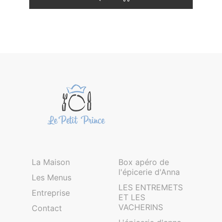
La Maison
Box apéro de
l'épicerie d'Anna
Les Menus
LES ENTREMETS
Entreprise
ET LES
VACHERINS
Contact