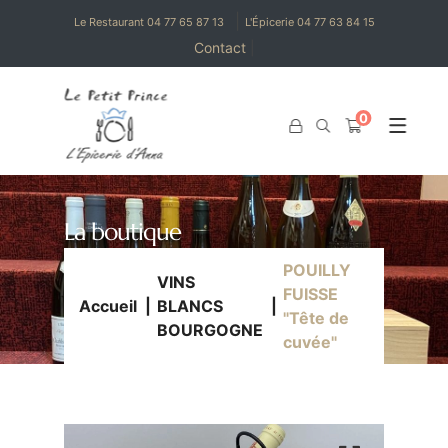
|
Le Restaurant 04 77 65 87 13
L'Épicerie 04 77 63 84 15
Contact
|
0
0
La boutique
POUILLY
VINS
FUISSE
Accueil
BLANCS
"Tête de
BOURGOGNE
cuvée"