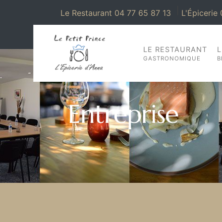
|
Le Restaurant 04 77 65 87 13
L'Épicerie
LE RESTAURANT
L
GASTRONOMIQUE
B
Entreprise