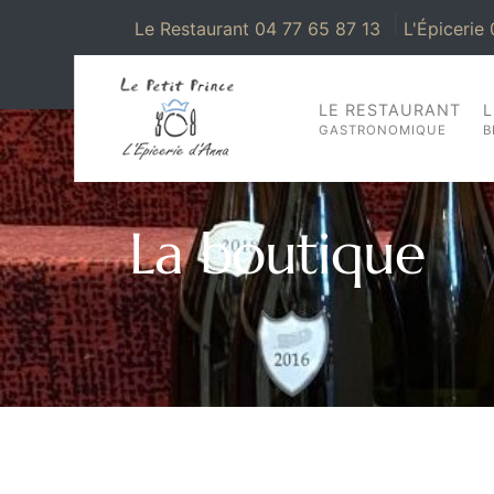
|
Le Restaurant 04 77 65 87 13
L'Épicerie
LE RESTAURANT
L
GASTRONOMIQUE
B
La boutique