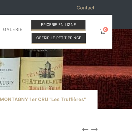
Contact
|
EPICERIE EN LIGNE
GALERIE
0
OFFRIR LE PETIT PRINCE
MONTAGNY 1er CRU "Les Truffières"