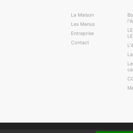
La Maison
Bo
l'
Les Menus
L
Entreprise
L
Contact
L'
La
Le
ca
C
Me
© 2020
Younivers
. Tous droits réservés