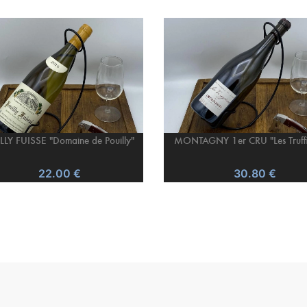
LY FUISSE "Domaine de Pouilly"
MONTAGNY 1er CRU "Les Truffi
22.00 €
30.80 €