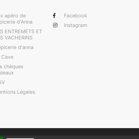
x apéro de
Facebook
épicerie d'Anna
Instagram
ES ENTREMETS ET
ES VACHERINS
épicerie d'anna
 Cave
s chèques
deaux
GV
ntions Légales