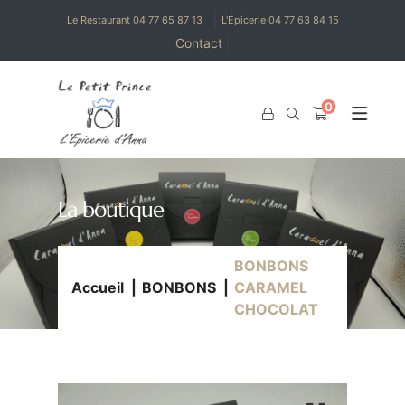
|
Le Restaurant 04 77 65 87 13
L'Épicerie 04 77 63 84 15
Contact
|
0
0
La boutique
BONBONS
Accueil
BONBONS
CARAMEL
CHOCOLAT