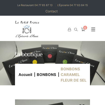
|
Le Restaurant 04 77 65 87 13
L'Épicerie 04 77 63 84 15
Contact
|
0
0
La boutique
BONBONS
Accueil
BONBONS
CARAMEL
FLEUR DE SEL