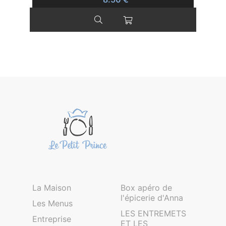
La Maison
Box apéro de
l'épicerie d'Anna
Les Menus
LES ENTREMETS
Entreprise
ET LES