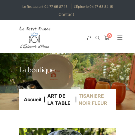
|
Le Restaurant 04 77 65 87 13
L'Épicerie 04 77 63 84 15
Contact
|
0
0
La boutique
ART DE
TISANIERE
Accueil
LA TABLE
NOIR FLEUR