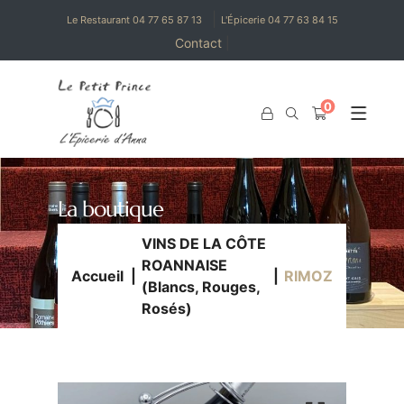
|
Le Restaurant 04 77 65 87 13
L'Épicerie 04 77 63 84 15
Contact
|
0
0
La boutique
VINS DE LA CÔTE
ROANNAISE
Accueil
RIMOZ
(Blancs, Rouges,
Rosés)