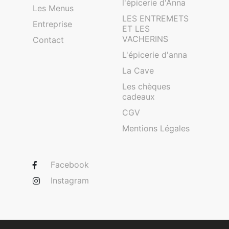
l'épicerie d'Anna
Les Menus
LES ENTREMETS
Entreprise
ET LES
VACHERINS
Contact
L'épicerie d'anna
La Cave
Les chèques
cadeaux
CGV
Mentions Légales
Facebook
Instagram