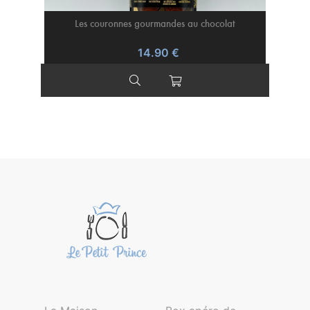
ronne
Les couronnes gourmandes au chocolat
14.90 €