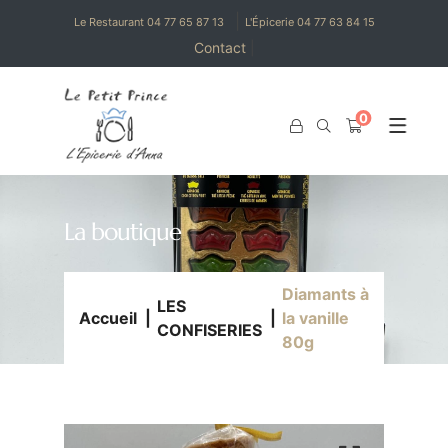
|
Le Restaurant 04 77 65 87 13
L'Épicerie 04 77 63 84 15
Contact
|
0
0
La boutique
Diamants à
LES
Accueil
la vanille
CONFISERIES
80g