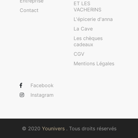
Entreprise
ET LES
VACHERINS
Contact
L'épicerie d'anna
La Cave
Les chèques
cadeaux
CGV
Mentions Légales
Facebook
Instagram
© 2020
Younivers
. Tous droits réservés