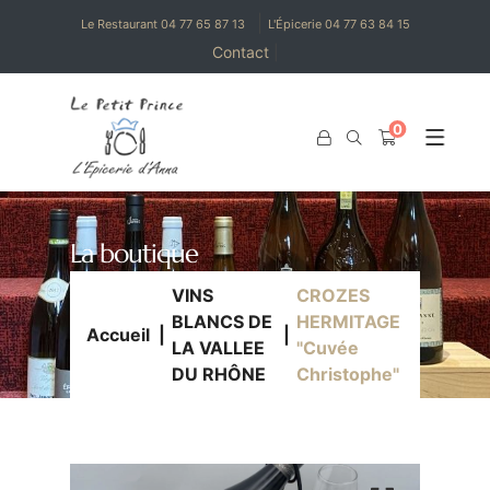
|
Le Restaurant 04 77 65 87 13
L'Épicerie 04 77 63 84 15
Contact
|
0
0
La boutique
VINS
CROZES
BLANCS DE
HERMITAGE
Accueil
LA VALLEE
"Cuvée
DU RHÔNE
Christophe"