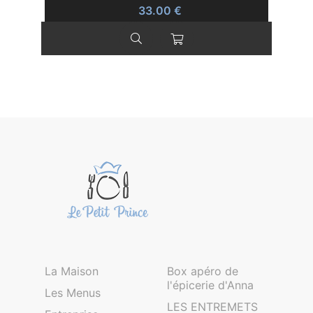
33.00 €
La Maison
Box apéro de
l'épicerie d'Anna
Les Menus
LES ENTREMETS