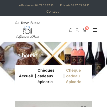
|
Le Restaurant 04 77 65 87 13
L'Épicerie 04 77 63 84 15
Contact
|
0
0
La boutique
Chèques
Chèque
Accueil
cadeaux
cadeau
épicerie
épicerie