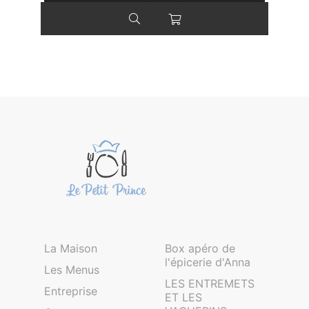
La Maison
Box apéro de
l'épicerie d'Anna
Les Menus
LES ENTREMETS
Entreprise
ET LES