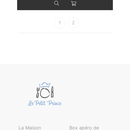
1
2
La Maison
Box apéro de