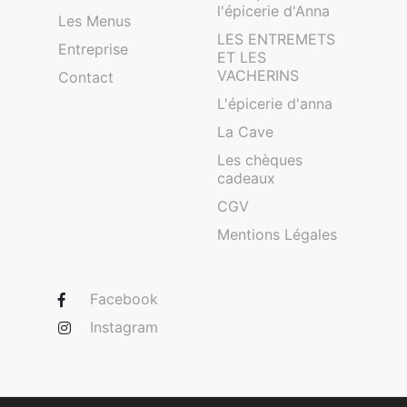
l'épicerie d'Anna
Les Menus
LES ENTREMETS
Entreprise
ET LES
VACHERINS
Contact
L'épicerie d'anna
La Cave
Les chèques
cadeaux
CGV
Mentions Légales
Facebook
Instagram