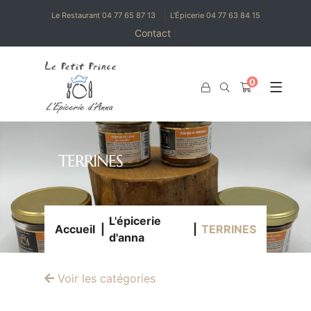
|
Le Restaurant 04 77 65 87 13
L'Épicerie 04 77 63 84 15
Contact
|
0
0
TERRINES
L'épicerie
Accueil
TERRINES
d'anna
Voir les catégories